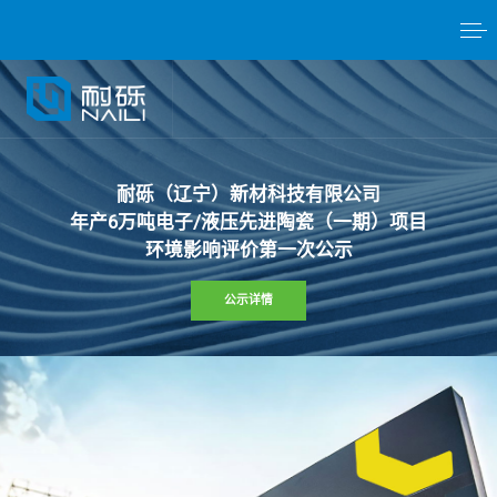
耐
砾
（
辽
宁
）
新
材
科
技
有
限
公
司
年
产
6
万
吨
电
子
/
液
压
先
进
陶
瓷
（
一
期
）
项
目
环
境
影
响
评
价
第
一
次
公
示
公示详情